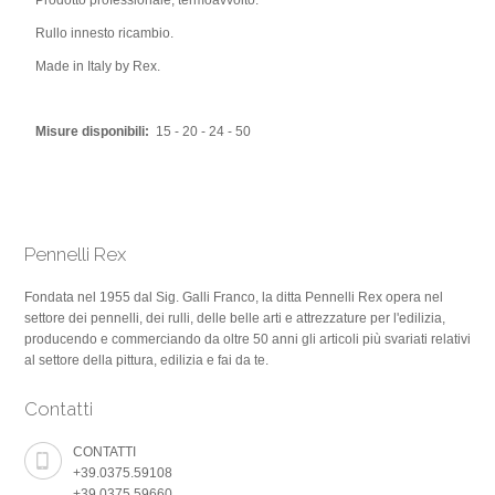
Prodotto professionale, termoavvolto.
Rullo innesto ricambio.
Made in Italy by Rex.
Misure disponibili:
15 - 20 - 24 - 50
Pennelli Rex
Fondata nel 1955 dal Sig. Galli Franco, la ditta Pennelli Rex opera nel
settore dei pennelli, dei rulli, delle belle arti e attrezzature per l'edilizia,
producendo e commerciando da oltre 50 anni gli articoli più svariati relativi
al settore della pittura, edilizia e fai da te.
Contatti
CONTATTI
+39.0375.59108
+39.0375.59660