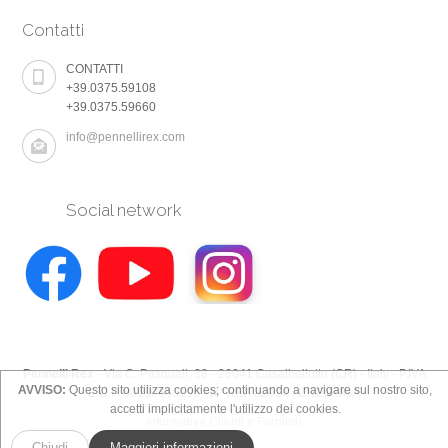
Contatti
CONTATTI
+39.0375.59108
+39.0375.59660
info@pennellirex.com
Social network
Pennelli Rex
- Via C. Pasquali, 38 - 26041 Casalbellotto (CR) - Italy - P.IVA
AVVISO:
Questo sito utilizza cookies; continuando a navigare sul nostro sito,
E C.F. 00130640196 - N° REA 82934 / CREMONA
accetti implicitamente l'utilizzo dei cookies.
Informativa Clienti e Fornitori
Chiudi
Maggiori informazioni