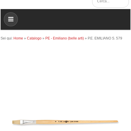
Sei qui:
Home
»
Catalogo
»
PE - Emiliano (belle arti)
»
P.E. EMILIANO S. 579