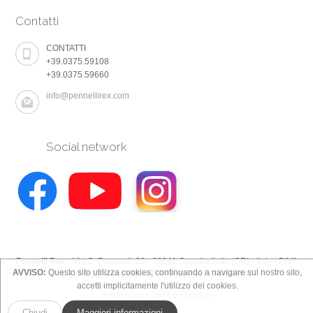
Contatti
CONTATTI
+39.0375.59108
+39.0375.59660
info@pennellirex.com
Social network
Pennelli Rex
- Via C. Pasquali, 38 - 26041 Casalbellotto (CR) - Italy - P.IVA
AVVISO:
Questo sito utilizza cookies; continuando a navigare sul nostro sito,
E C.F. 00130640196 - N° REA 82934 / CREMONA
accetti implicitamente l'utilizzo dei cookies.
Informativa Clienti e Fornitori
Chiudi
Maggiori informazioni